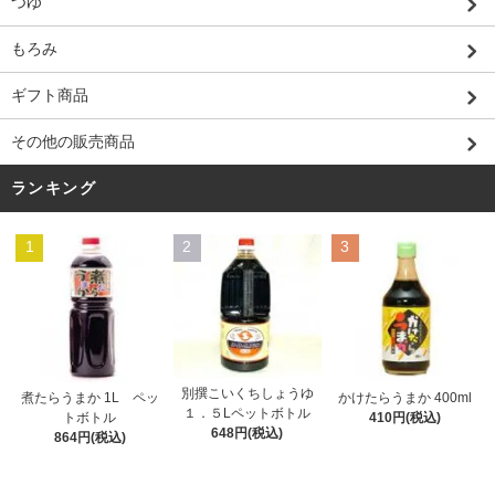
つゆ
もろみ
ギフト商品
その他の販売商品
ランキング
1
2
3
別撰こいくちしょうゆ
煮たらうまか 1L ペッ
かけたらうまか 400ml
１．５Lペットボトル
トボトル
410円(税込)
648円(税込)
864円(税込)