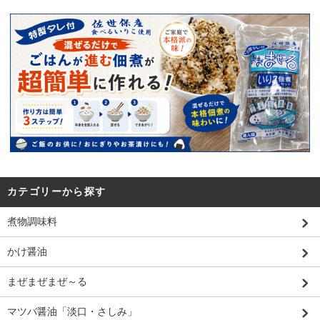
カテゴリーから探す
煮物調味料
かけ醤油
まぜまぜまぜ～る
マツバ醤油「淡口・さしみ」