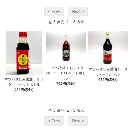
< Prev
Next >
3
1
3
全
商品
-
表示
マツバうすくちしょう
マツバさしみ醤油１．８
ゆ １．８LLペットボト
Lペットボトル
ル
マツバさしみ醤油 ３０
972円(税込)
702円(税込)
０ml ペットボトル
432円(税込)
3
1
3
全
商品
-
表示
< Prev
Next >